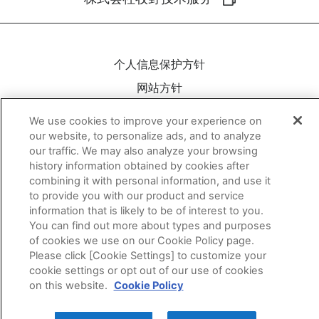
个人信息保护方针
网站方针
网站地图
We use cookies to improve your experience on
咨询
our website, to personalize ads, and to analyze
our traffic. We may also analyze your browsing
history information obtained by cookies after
YouTube
combining it with personal information, and use it
to provide you with our product and service
twitter
information that is likely to be of interest to you.
facebook
You can find out more about types and purposes
of cookies we use on our Cookie Policy page.
Instagram
Please click [Cookie Settings] to customize your
Linkedin
cookie settings or opt out of our use of cookies
on this website.
Cookie Policy
Copyright © Makino J All rights reserved.