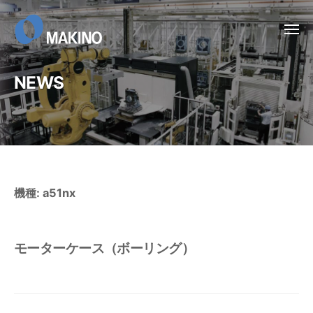
ー
コ
ン
メ
ニ
テ
ュ
ー
ン
NEWS
ツ
へ
ス
キ
ッ
プ
機種:
a51nx
モーターケース（ボーリング）