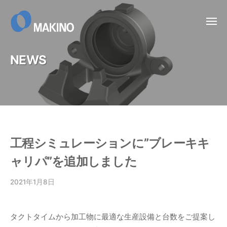
ー
コ
ン
メ
ニ
テ
ュ
ー
ン
NEWS
ツ
へ
ス
キ
ッ
プ
工程シミュレーションに”ブレーキキ
ャリパ”を追加しました
2021年1月8日
b
y
谷
タクトタイムから加工物に最適な生産設備と台数をご提案し
渕