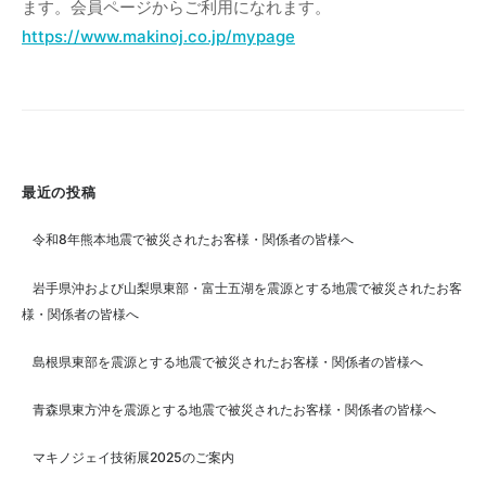
ます。会員ページからご利用になれます。
孝
英
https://www.makinoj.co.jp/mypage
最近の投稿
令和8年熊本地震で被災されたお客様・関係者の皆様へ
岩手県沖および山梨県東部・富士五湖を震源とする地震で被災されたお客
様・関係者の皆様へ
島根県東部を震源とする地震で被災されたお客様・関係者の皆様へ
青森県東方沖を震源とする地震で被災されたお客様・関係者の皆様へ
マキノジェイ技術展2025のご案内