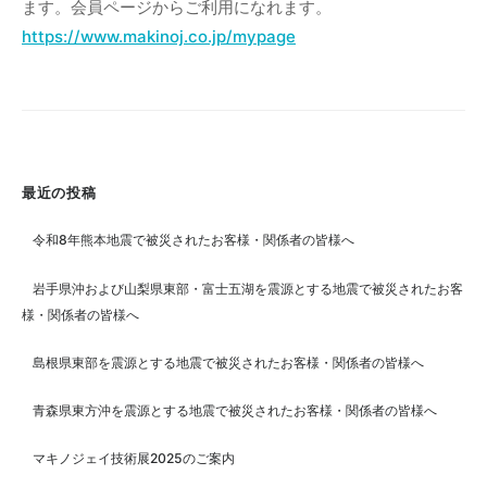
ます。会員ページからご利用になれます。
孝
英
https://www.makinoj.co.jp/mypage
最近の投稿
令和8年熊本地震で被災されたお客様・関係者の皆様へ
岩手県沖および山梨県東部・富士五湖を震源とする地震で被災されたお客
様・関係者の皆様へ
島根県東部を震源とする地震で被災されたお客様・関係者の皆様へ
青森県東方沖を震源とする地震で被災されたお客様・関係者の皆様へ
マキノジェイ技術展2025のご案内