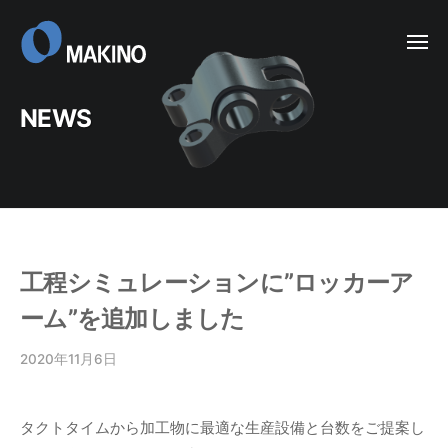
ー
コ
ン
メ
ニ
テ
ュ
ー
ン
NEWS
ツ
へ
ス
キ
ッ
プ
工程シミュレーションに”ロッカーア
ーム”を追加しました
2020年11月6日
b
y
谷
タクトタイムから加工物に最適な生産設備と台数をご提案し
渕